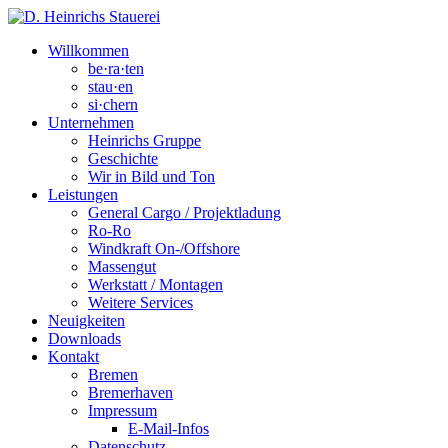
Willkommen
be·ra·ten
stau·en
si·chern
Unternehmen
Heinrichs Gruppe
Geschichte
Wir in Bild und Ton
Leistungen
General Cargo / Projektladung
Ro-Ro
Windkraft On-/Offshore
Massengut
Werkstatt / Montagen
Weitere Services
Neuigkeiten
Downloads
Kontakt
Bremen
Bremerhaven
Impressum
E-Mail-Infos
Datenschutz