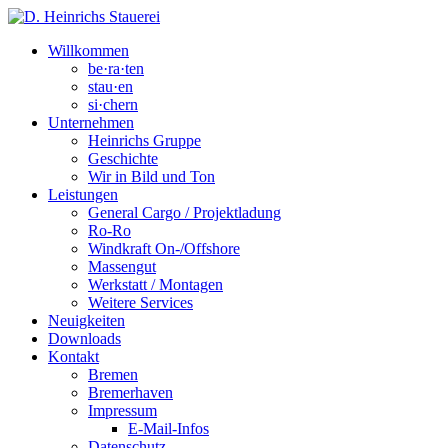
Willkommen
be·ra·ten
stau·en
si·chern
Unternehmen
Heinrichs Gruppe
Geschichte
Wir in Bild und Ton
Leistungen
General Cargo / Projektladung
Ro-Ro
Windkraft On-/Offshore
Massengut
Werkstatt / Montagen
Weitere Services
Neuigkeiten
Downloads
Kontakt
Bremen
Bremerhaven
Impressum
E-Mail-Infos
Datenschutz