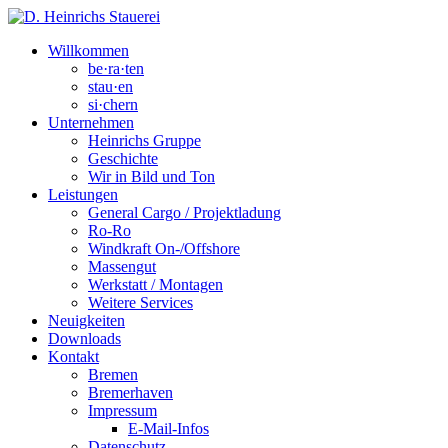
Willkommen
be·ra·ten
stau·en
si·chern
Unternehmen
Heinrichs Gruppe
Geschichte
Wir in Bild und Ton
Leistungen
General Cargo / Projektladung
Ro-Ro
Windkraft On-/Offshore
Massengut
Werkstatt / Montagen
Weitere Services
Neuigkeiten
Downloads
Kontakt
Bremen
Bremerhaven
Impressum
E-Mail-Infos
Datenschutz